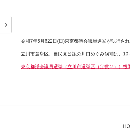
令和7年6月622日(日)東京都議会議員選挙が執行さ
立川市選挙区、自民党公認の川口めぐみ候補は、10,
東京都議会議員選挙（立川市選挙区（定数２））投
HO