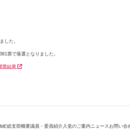
れました。
381票で落選となりました。
開票結果
総支部概要
議員・委員紹介
入党のご案内
ニュース
お問い合
ME