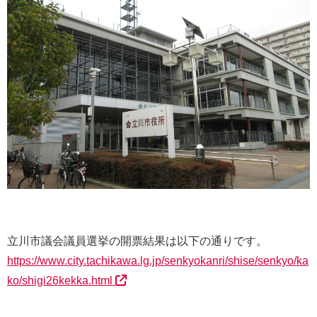
立川市議会議員選挙の開票結果は以下の通りです。
https://www.city.tachikawa.lg.jp/senkyokanri/shise/senkyo/ka
ko/shigi26kekka.html